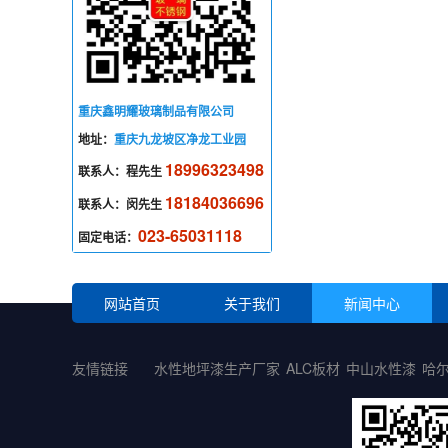
重庆鑫明耀玻璃制品有限公司
地址：
重庆九龙坡区净龙工业园
18996323498
联系人：程先生
18184036696
联系人：闵先生
023-65031118
固定电话：
网站首页
关于我们
新闻中心
友情链接
水性地坪漆生产厂家
ALC板材
中山水性漆
哈