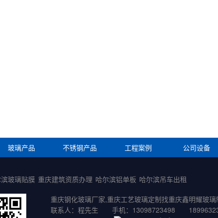
玻璃产品
不锈钢产品
工程案例
公司设备
尔滨玻璃贴膜
重庆建筑资质办理
哈尔滨铝单板
哈尔滨吊车出租
重庆钢化玻璃厂家,重庆工艺玻璃定制找重庆鑫明耀玻璃
联系人：程先生 手机：13098723498 18996323